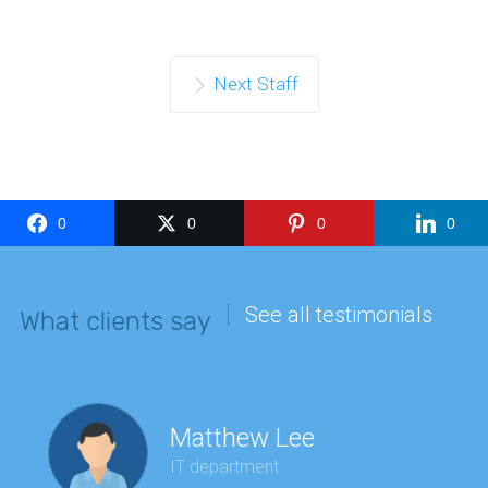
Next Staff
0
0
0
0
See all testimonials
What clients say
Matthew Lee
IT department