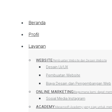
Beranda
Profil
Layanan
WEBSITE
Pembuatan Website dan Desain Website
Desain Ui/UX
Pembuatan Website
Biaya Desain dan Pengembangan Web
ONLINE MARKETING
Bagaimana kami dapat memb
Sosial Media Instagram
ACADEMY
Masansoft Academy yang siap untuk memb