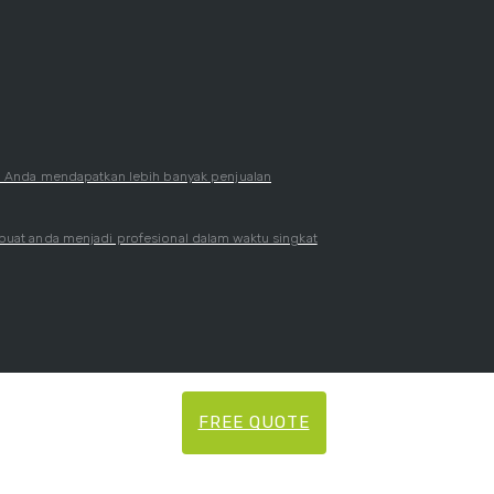
Anda mendapatkan lebih banyak penjualan
at anda menjadi profesional dalam waktu singkat
FREE QUOTE