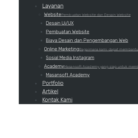
Layanan
Website
Pembuatan Website dan Desain Website
Desain Ui/UX
Pembuatan Website
Biaya Desain dan Pengembangan Web
Online Marketing
Bagaimana kami dapat membantu 
Sosial Media Instagram
Academy
Masansoft Academy yang siap untuk membu
Masansoft Academy
Portfolio
Artikel
Kontak Kami